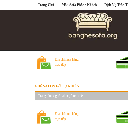
Trang Chủ
Mẫu Sofa Phòng Khách
Dịch Vụ Trần 
Địa chỉ mua hàng
trực tiếp
GHẾ SALON GỖ TỰ NHIÊN
Trang chủ
»
ghế salon gỗ tự nhiên
Địa chỉ mua hàng
trực tiếp