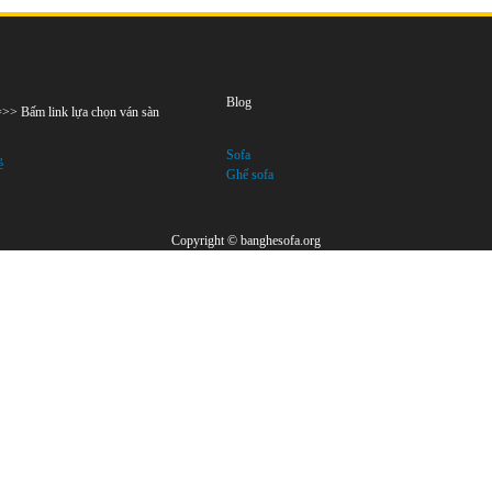
Blog
 =>> Bấm link lựa chọn ván sàn
Sofa
ẻ
Ghế sofa
Copyright © banghesofa.org