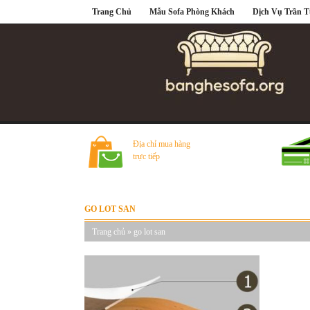
Trang Chủ
Mẫu Sofa Phòng Khách
Dịch Vụ Trần 
Địa chỉ mua hàng
trực tiếp
GO LOT SAN
Trang chủ
»
go lot san