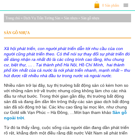
0 Sản phẩm
Trang chủ
»
Dịch Vụ Trần Tường Sàn
»
Sàn nhựa
»
Sàn gỗ nhựa
SÀN GỖ NHỰA
Xã hội phát triển, con người phát triển dẫn tới nhu cầu của con
người cũng phát triển theo. Có thể nói sự thay đổi sự phát triển đó
dễ dàng nhận ra nhất đó là các công trình cao tầng, khu chung
cư, biệt thự, … . Tại thành phố Hà Nội, Hồ Chí Mính, hai thành
phố lớn nhất của cả nước là nới phát triển nhanh, mạnh nhất – thu
hút được rất nhiều nhà đầu tư trong nước và ngoài nước.
Nhiều năm trở lại đây, tuy thị trường bất động sản có kém hơn so
với những năm trở về trước nhưng cũng không làm cho các nhà
đầu tư nhụt bước. Trong thời gian gần đây, thị trường bất động
sản đã và đang ấm dần lên trông thấy-các sàn giao dịch bất động
sản đã sôi động trở lại. Các khu cao tầng lại mọc lên, như chung
cư Gold silk Vạn Phúc – Hà Đông, …Mời bạn tham khảo
Sàn gỗ
ngoài trời
.
Từ đó ta thấy rằng, cuộc sống của người dân đang dần phát triển
rõ rệt, khẳng định một điều rằng đất nước Việt Nam sẽ phát triển