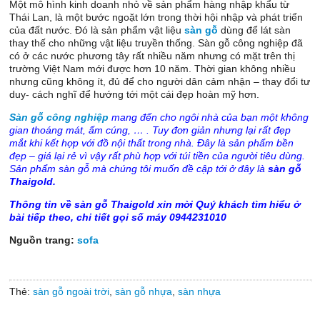
Một mô hình kinh doanh nhỏ về sản phẩm hàng nhập khẩu từ
Thái Lan, là một bước ngoặt lớn trong thời hội nhập và phát triển
của đất nước. Đó là sản phẩm vật liệu
sàn gỗ
dùng để lát sàn
thay thế cho những vật liệu truyền thống. Sàn gỗ công nghiệp đã
có ở các nước phương tây rất nhiều năm nhưng có mặt trên thị
trường Việt Nam mới được hơn 10 năm. Thời gian không nhiều
nhưng cũng không ít, đủ để cho người dân cảm nhận – thay đổi tư
duy- cách nghĩ để hướng tới một cái đẹp hoàn mỹ hơn.
Sàn gỗ công nghiệp
mang đến cho ngôi nhà của bạn một không
gian thoáng mát, ấm cúng, … . Tuy đơn giản nhưng lại rất đẹp
mắt khi kết hợp với đồ nội thất trong nhà. Đây là sản phẩm bền
đẹp – giá lại rẻ vì vậy rất phù hợp với túi tiền của người tiêu dùng.
Sản phẩm sàn gỗ mà chúng tôi muốn đề cập tới ở đây là
sàn gỗ
Thaigold.
Thông tin về sàn gỗ Thaigold xin mời Quý khách tìm hiểu ở
bài tiếp theo, chi tiết gọi số máy 0944231010
Nguồn trang:
sofa
Thẻ:
sàn gỗ ngoài trời
,
sàn gỗ nhựa
,
sàn nhựa