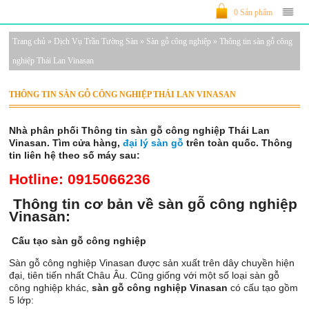
0 Sản phẩm
Trang chủ
»
Dịch Vụ Trần Tường Sàn
»
Sàn gỗ công nghiệp
»
Thông tin sàn gỗ công
nghiệp Thái Lan Vinasan
THÔNG TIN SÀN GỖ CÔNG NGHIỆP THÁI LAN VINASAN
Nhà phân phối Thông tin sàn gỗ công nghiệp Thái Lan
Vinasan. Tìm cửa hàng,
đại lý sàn gỗ
trên toàn quốc. Thông
tin liên hệ theo số máy sau:
Hotline: 0915066236
Thông tin cơ bản về sàn gỗ công nghiệp
Vinasan:
Cấu tạo sàn gỗ công nghiệp
Sàn gỗ công nghiệp Vinasan được sản xuất trên dây chuyền hiện
đại, tiên tiến nhất Châu Âu. Cũng giống với một số loại sàn gỗ
công nghiệp khác,
sàn gỗ công nghiệp Vinasan
có cấu tạo gồm
5 lớp: