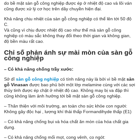
do bề mặt sàn gỗ công nghiệp được ép ở nhiệt độ cao và lõi ván
cũng được xử lý cơ học trên dây chuyền hiện đại.
Khả năng chịu nhiệt của sàn gỗ công nghiệp có thể lên tới 50 độ
C.
Và cũng vì chịu được nhiệt độ cao như thế mà sàn gỗ công
nghiệp có màu sắc không thay đổi theo thời gian và không gian,
độ bền màu rất cao.
Chỉ số phản ánh sự mài mòn của sàn gỗ
công nghiệp
– Có khả năng chống trầy xước:
Sở dĩ
sàn gỗ công nghiệp
có tính năng này là bởi vì bề mặt
sàn
gỗ Vinasan
được bao phủ bởi một lớp melamine cùng với các sợi
thủy tinh được ép chặt ở nhiệt độ cao. Không may bị va đập thì
cũng không làm ảnh hưởng tới bề mặt sàn gỗ công nghiệp.
– Thân thiện với môi trường, an toàn cho sức khỏe con người:
Không gây độc hại , lượng khí thải thấp Formandihyde thấp (E1)
– Có khả năng chống bụi và hóa chất ăn mòn của hóa chất gia
dụng.
– Có khả năng chống mối mọt, cong vênh, co ngót: