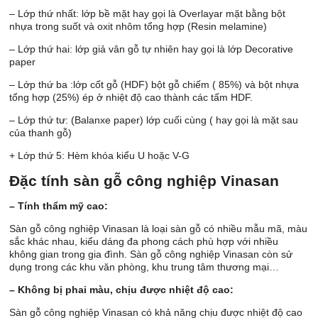
– Lớp thứ nhất: lớp bề mặt hay gọi là Overlayar mặt bằng bột
nhựa trong suốt và oxit nhôm tổng hợp (Resin melamine)
– Lớp thứ hai: lớp giả vân gỗ tự nhiên hay gọi là lớp Decorative
paper
– Lớp thứ ba :lớp cốt gỗ (HDF) bột gỗ chiếm ( 85%) và bột nhựa
tổng hợp (25%) ép ở nhiệt độ cao thành các tấm HDF.
– Lớp thứ tư: (Balanxe paper) lớp cuối cùng ( hay gọi là mặt sau
của thanh gỗ)
+ Lớp thứ 5: Hèm khóa kiểu U hoặc V-G
Đặc tính sàn gỗ công nghiệp Vinasan
– Tính thẩm mỹ cao:
Sàn gỗ công nghiệp Vinasan là loại sàn gỗ có nhiều mẫu mã, màu
sắc khác nhau, kiểu dáng đa phong cách phù hợp với nhiều
không gian trong gia đình. Sàn gỗ công nghiệp Vinasan còn sử
dụng trong các khu văn phòng, khu trung tâm thương mại…
– Không bị phai màu, chịu được nhiệt độ cao:
Sàn gỗ công nghiệp Vinasan có khả năng chịu được nhiệt độ cao