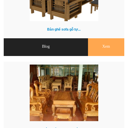
Bàn ghế sofa gỗ tự...
Blog
Xem